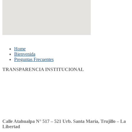
Home
Bienvenida
Preguntas Frecuentes
TRANSPARENCIA INSTITUCIONAL
Ficha de matricula
Resoluciones de funcionamiento
Manual de aula virtual
Plan COVID 2019 CEBA
Calle Atahualpa N° 517 – 521 Urb. Santa María, Trujillo – La
Libertad