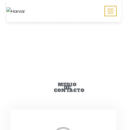
CONTÁCTANOS
BIENVENIDO(A) A NUESTRO SITIO WEB,
ESTAMOS ENCANTADOS DE TENERTE
CERCA.
MEDIO
DE
CONTACTO